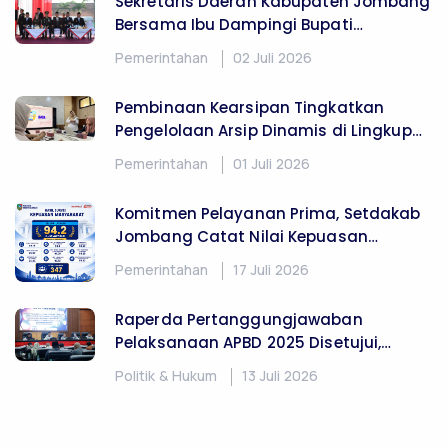
Sekretaris Daerah Kabupaten Jombang
Bersama Ibu Dampingi Bupati
Jombang Hadiri Upacara Hari
Pemerintahan
02 Juli 2026
Bhayangkara ke-80 Tahun 2026
Pembinaan Kearsipan Tingkatkan
Pengelolaan Arsip Dinamis di Lingkup
Sekretariat Daerah Kabupaten
Pemerintahan
01 Juli 2026
Jombang
Komitmen Pelayanan Prima, Setdakab
Jombang Catat Nilai Kepuasan
Masyarakat 94,2
Pemerintahan
17 Juli 2026
Raperda Pertanggungjawaban
Pelaksanaan APBD 2025 Disetujui,
Pemkab Jombang Perkuat Komitmen
Politik & Hukum
13 Juli 2026
Tata Kelola Keuangan yang Akuntabel